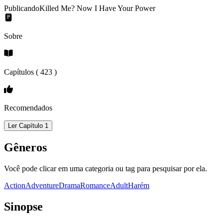
Publicando
Killed Me? Now I Have Your Power
Sobre
Capítulos (
423
)
Recomendados
Ler Capítulo 1
Gêneros
Você pode clicar em uma categoria ou tag para pesquisar por ela.
Action
Adventure
Drama
Romance
Adult
Harém
Sinopse