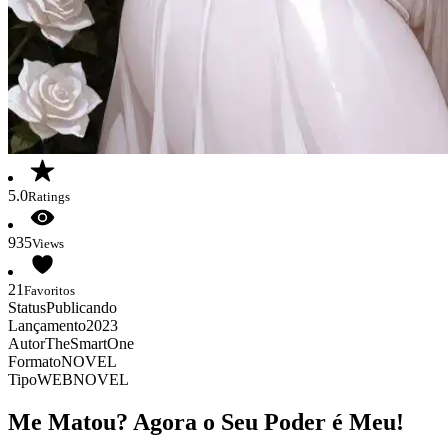
5.0
Ratings
935
Views
21
Favoritos
Status
Publicando
Lançamento
2023
Autor
TheSmartOne
Formato
NOVEL
Tipo
WEBNOVEL
Me Matou? Agora o Seu Poder é Meu!