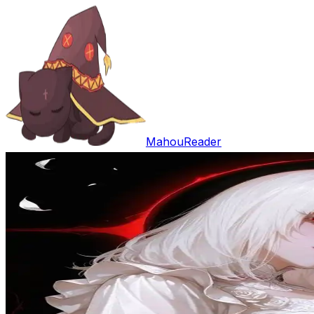
MahouReader
Entrar
Open main menu
Buscar
Trabalhos
Comentários
Download
Random