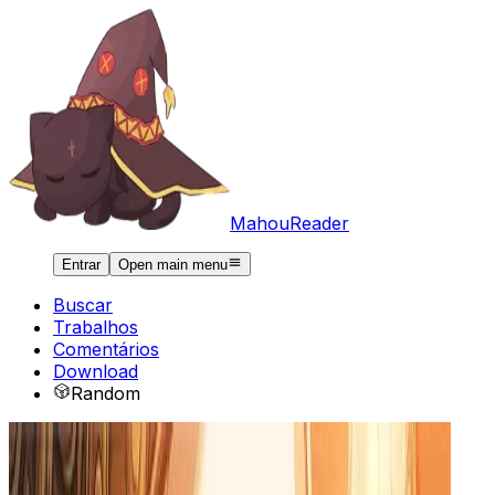
MahouReader
Entrar
Open main menu
Buscar
Trabalhos
Comentários
Download
Random
45.2K
NOVEL
Cotidiano
Romance