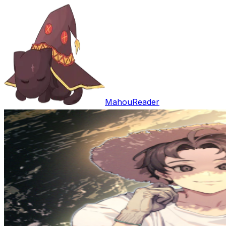
MahouReader
Entrar
Open main menu
Buscar
Trabalhos
Comentários
Download
Random