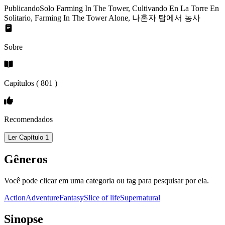
Publicando
Solo Farming In The Tower, Cultivando En La Torre En
Solitario, Farming In The Tower Alone, 나혼자 탑에서 농사
Sobre
Capítulos (
801
)
Recomendados
Ler Capítulo 1
Gêneros
Você pode clicar em uma categoria ou tag para pesquisar por ela.
Action
Adventure
Fantasy
Slice of life
Supernatural
Sinopse