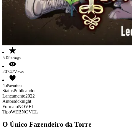
5.0
Ratings
20747
Views
45
Favoritos
Status
Publicando
Lançamento
2022
Autor
sdcknight
Formato
NOVEL
Tipo
WEBNOVEL
O Único Fazendeiro da Torre