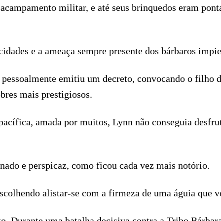
acampamento militar, e até seus brinquedos eram pont
as cidades e a ameaça sempre presente dos bárbaros im
 pessoalmente emitiu um decreto, convocando o filho do
bres mais prestigiosos.
 pacífica, amada por muitos, Lynn não conseguia desfru
nado e perspicaz, como ficou cada vez mais notório.
escolhendo alistar-se com a firmeza de uma águia que vo
to. Durante uma batalha decisiva contra a Tribo Bárbar