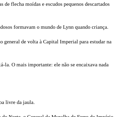
as de flecha moídas e escudos pequenos descartados
piedosos formavam o mundo de Lynn quando criança.
 general de volta à Capital Imperial para estudar na
tá-la. O mais importante: ele não se encaixava nada
a livre da jaula.
a do Norte, o General da Muralha de Ferro do Império,