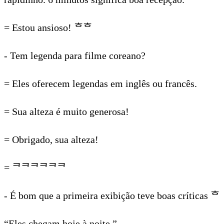
= Estou ansioso! ᄒᄒ
- Tem legenda para filme coreano?
= Eles oferecem legendas em inglês ou francês.
= Sua alteza é muito generosa!
= Obrigado, sua alteza!
= ᄏᄏᄏᄏᄏᄏ
- É bom que a primeira exibição teve boas críticas ᄒ
“Eles chegam hoje à noite.”