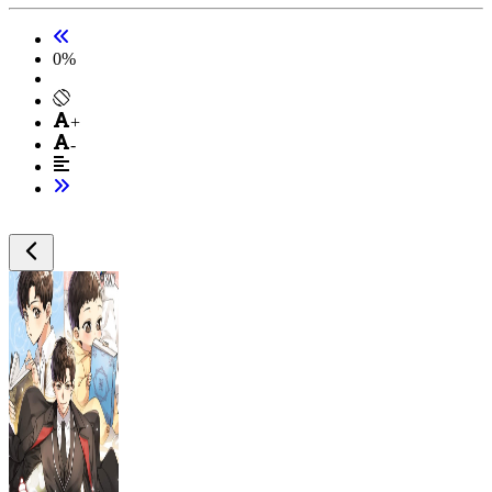
0
%
+
-