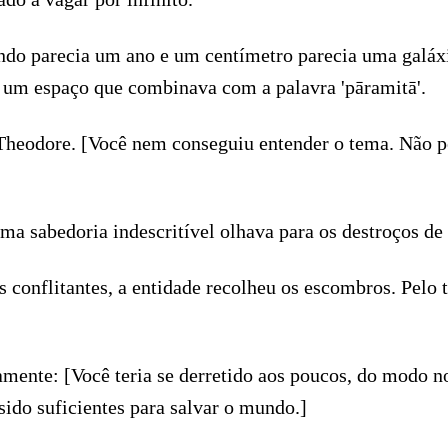
do parecia um ano e um centímetro parecia uma galáxi
ra um espaço que combinava com a palavra 'pāramitā'.
ra Theodore. [Você nem conseguiu entender o tema. Não
a sabedoria indescritível olhava para os destroços de
conflitantes, a entidade recolheu os escombros. Pelo 
nte: [Você teria se derretido aos poucos, do modo no
ido suficientes para salvar o mundo.]