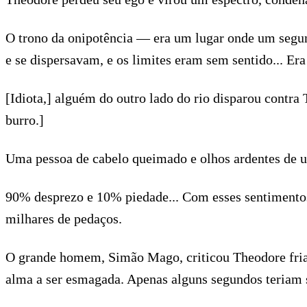
O trono da onipotência — era um lugar onde um segun
e se dispersavam, e os limites eram sem sentido... E
[Idiota,] alguém do outro lado do rio disparou cont
burro.]
Uma pessoa de cabelo queimado e olhos ardentes de um
90% desprezo e 10% piedade... Com esses sentimentos 
milhares de pedaços.
O grande homem, Simão Mago, criticou Theodore friame
alma a ser esmagada. Apenas alguns segundos teriam s