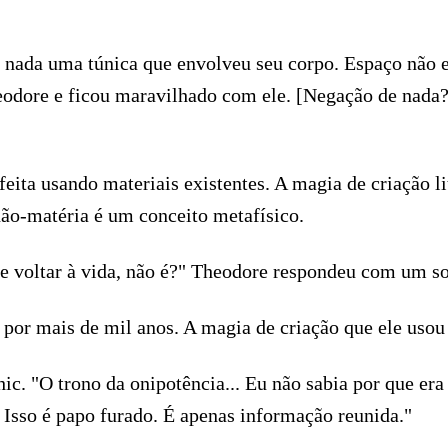
o nada uma túnica que envolveu seu corpo. Espaço não e
odore e ficou maravilhado com ele. [Negação de nada? R
feita usando materiais existentes. A magia de criação l
não-matéria é um conceito metafísico.
 voltar à vida, não é?" Theodore respondeu com um sor
o por mais de mil anos. A magia de criação que ele us
ic. "O trono da onipotência... Eu não sabia por que e
sso é papo furado. É apenas informação reunida."