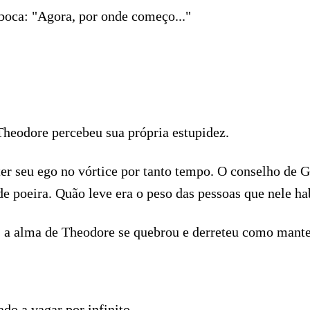
 boca: "Agora, por onde começo..."
Theodore percebeu sua própria estupidez.
er seu ego no vórtice por tanto tempo. O conselho de 
de poeira. Quão leve era o peso das pessoas que nele h
 a alma de Theodore se quebrou e derreteu como mant
do a vagar por infinito.