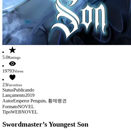
5.0
Ratings
19793
Views
23
Favoritos
Status
Publicando
Lançamento
2019
Autor
Emperor Penguin, 황제펭귄
Formato
NOVEL
Tipo
WEBNOVEL
Swordmaster’s Youngest Son