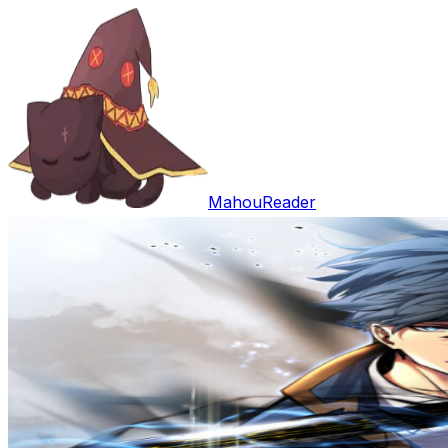
MahouReader
Entrar
Open main menu
Buscar
Trabalhos
Comentários
Download
Random