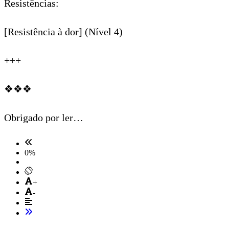
Resistências:
[Resistência à dor] (Nível 4)
+++
❖❖❖
Obrigado por ler…
0
%
+
-