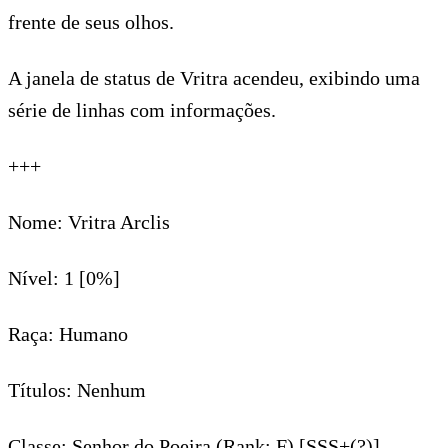
frente de seus olhos.
A janela de status de Vritra acendeu, exibindo uma
série de linhas com informações.
+++
Nome: Vritra Arclis
Nível: 1 [0%]
Raça: Humano
Títulos: Nenhum
Classe: Senhor do Poeira (Rank: F) [SSS+(?)]