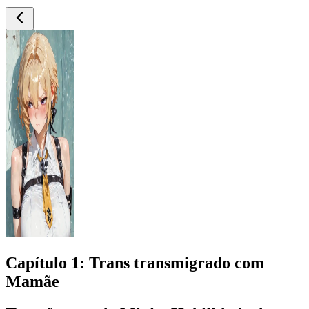
Capítulo
1
: Trans transmigrado com
Mamãe