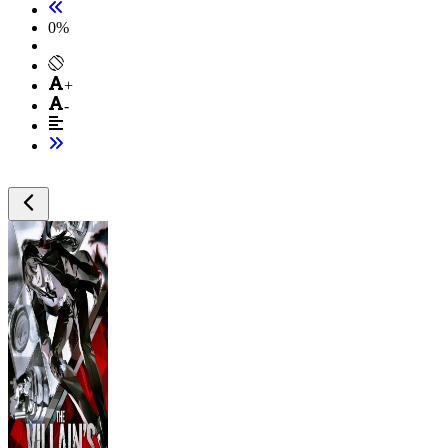
0
%
+
-