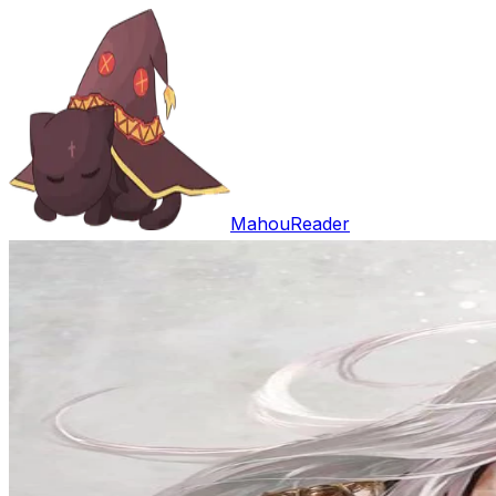
MahouReader
Entrar
Open main menu
Buscar
Trabalhos
Comentários
Download
Random