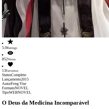
5.0
Ratings
852
Views
13
Favoritos
Status
Completo
Lançamento
2015
Autor
Feng Yise
Formato
NOVEL
Tipo
WEBNOVEL
O Deus da Medicina Incomparável