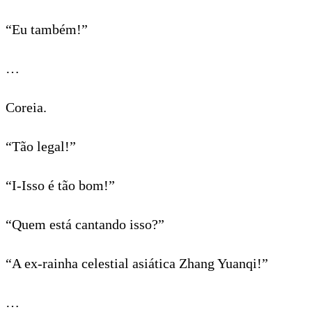
“Eu também!”
…
Coreia.
“Tão legal!”
“I-Isso é tão bom!”
“Quem está cantando isso?”
“A ex-rainha celestial asiática Zhang Yuanqi!”
…