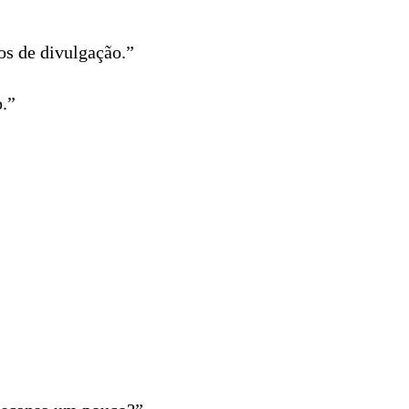
os de divulgação.”
o.”