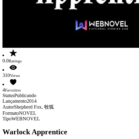
0.0
Ratings
310
Views
4
Favoritos
Status
Publicando
Lançamento
2014
Autor
Shepherd Fox, 牧狐
Formato
NOVEL
Tipo
WEBNOVEL
Warlock Apprentice