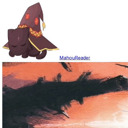
MahouReader
Entrar
Open main menu
Buscar
Trabalhos
Comentários
Download
Random